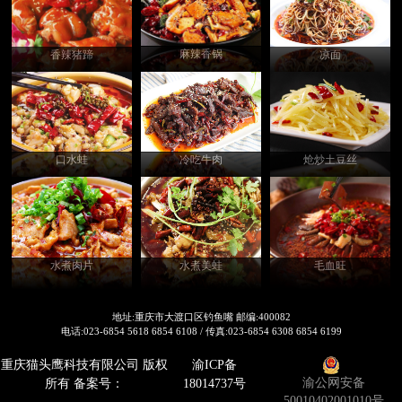
麻辣香锅
香辣猪蹄
凉面
口水蛙
炝炒土豆丝
冷吃牛肉
毛血旺
水煮美蛙
水煮肉片
地址:重庆市大渡口区钓鱼嘴 邮编:400082
电话:023-6854 5618 6854 6108 / 传真:023-6854 6308 6854 6199
重庆猫头鹰科技有限公司 版权
渝ICP备
渝公网安备
所有 备案号：
18014737号
50010402001010号