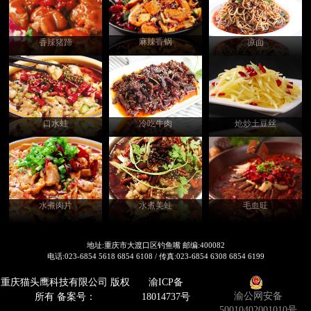
麻辣香锅
香辣猪蹄
凉面
口水蛙
炝炒土豆丝
冷吃牛肉
毛血旺
水煮美蛙
水煮肉片
地址:重庆市大渡口区钓鱼嘴 邮编:400082
电话:023-6854 5618 6854 6108 / 传真:023-6854 6308 6854 6199
重庆猫头鹰科技有限公司 版权
渝ICP备
渝公网安备
所有 备案号：
18014737号
50010402001010号