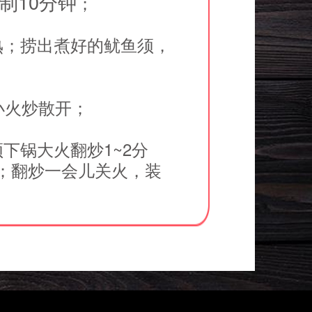
制
10
分钟
；
熟；捞出煮好的鱿鱼须，
小火炒散开；
下锅大火翻炒1~2分
；翻炒一会儿关火，装