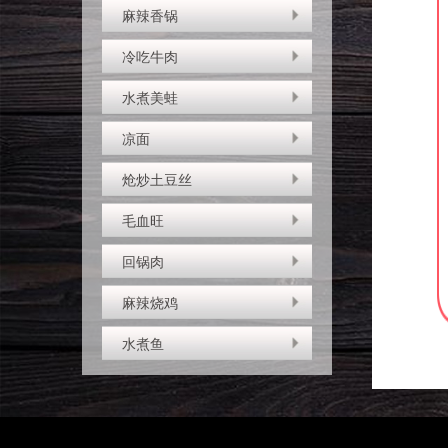
麻辣香锅
冷吃牛肉
水煮美蛙
凉面
炝炒土豆丝
毛血旺
回锅肉
麻辣烧鸡
水煮鱼