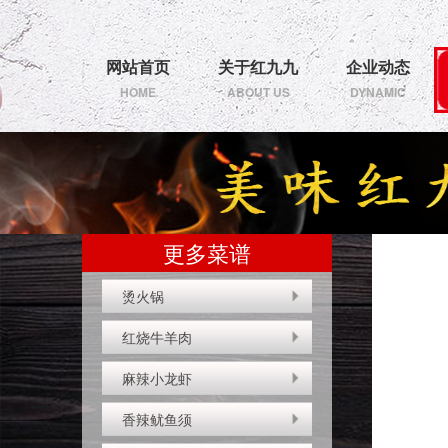
网站首页
关于红九九
企业动态
HOME
ABOUT US
DYNAMIC
更多菜谱
烫火锅
红烧牛羊肉
麻辣小龙虾
香辣鱿鱼须