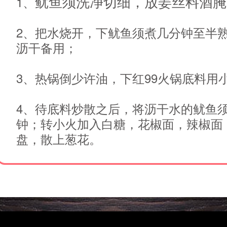
鱿鱼须洗净切细，放姜丝料酒腌
1、
2、把水烧开，下鱿鱼须煮几分钟至半
沥干备用；
3、热锅倒少许油，下红99火锅底料用
4、待底料炒散之后，将沥干水的鱿鱼须
钟；转小火加入白糖，花椒面，辣椒面
盘，散上葱花。