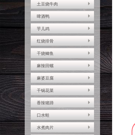
土豆烧牛肉
啤酒鸭
芋儿鸡
红烧排骨
干烧鲫鱼
麻辣田螺
麻婆豆腐
干锅花菜
香辣猪蹄
口水蛙
水煮肉片