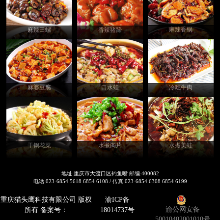
麻辣香锅
香辣猪蹄
麻辣田螺
麻婆豆腐
口水蛙
冷吃牛肉
干锅花菜
水煮美蛙
水煮肉片
地址:重庆市大渡口区钓鱼嘴 邮编:400082
电话:023-6854 5618 6854 6108 / 传真:023-6854 6308 6854 6199
重庆猫头鹰科技有限公司 版权
渝ICP备
渝公网安备
所有 备案号：
18014737号
50010402001010号